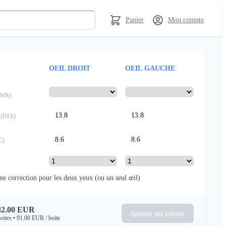
Panier
Mon compte
OEIL DROIT
OEIL GAUCHE
PWR
)
13.8
13.8
(
DIA
)
8.6
8.6
C
)
e correction pour les deux yeux
(ou un seul œil)
82.00
EUR
Ajouter au panier
oites
•
91.00
EUR
/ boite