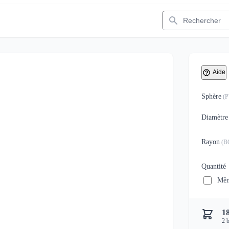
Rechercher
Aide
Sphère
(
Diamètre
Rayon
(
B
Quantité
Mêm
1
2
b