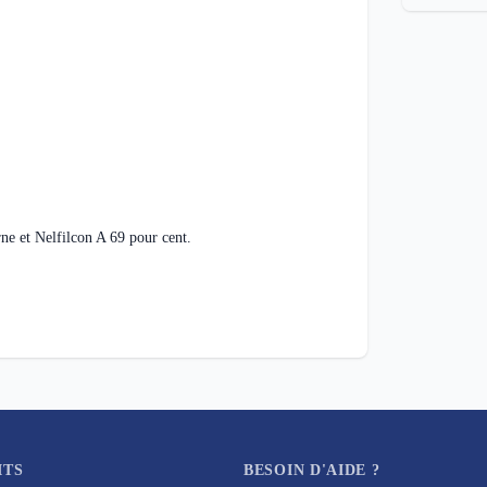
rne et Nelfilcon A 69 pour cent.
ITS
BESOIN D'AIDE ?