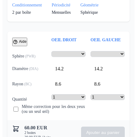
Conditionnement
Périodicité
Géométrie
2
par boîte
Mensuelles
Sphérique
OEIL DROIT
OEIL GAUCHE
Aide
Sphère
(
PWR
)
14.2
14.2
Diamètre
(
DIA
)
8.6
8.6
Rayon
(
BC
)
Quantité
Même correction pour les deux yeux
(ou un seul œil)
60.00
EUR
Ajouter au panier
2
boites