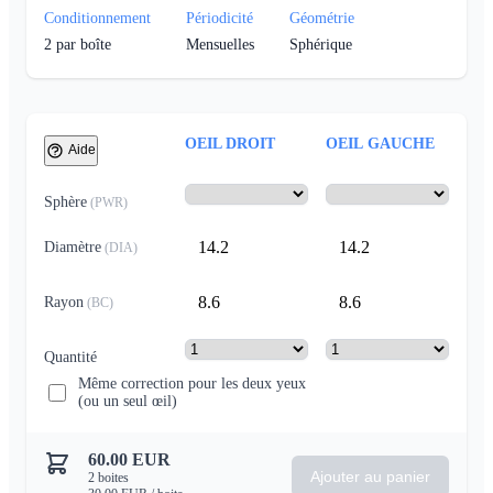
Conditionnement
Périodicité
Géométrie
2
par boîte
Mensuelles
Sphérique
OEIL DROIT
OEIL GAUCHE
Aide
Sphère
(
PWR
)
14.2
14.2
Diamètre
(
DIA
)
8.6
8.6
Rayon
(
BC
)
Quantité
Même correction pour les deux yeux
(ou un seul œil)
60.00
EUR
Ajouter au panier
2
boites