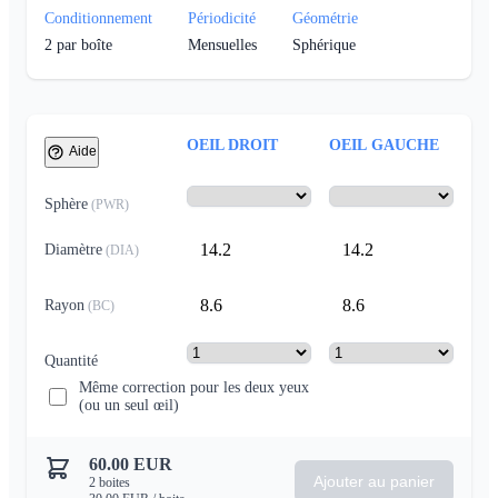
Conditionnement
Périodicité
Géométrie
2
par boîte
Mensuelles
Sphérique
OEIL DROIT
OEIL GAUCHE
Aide
Sphère
(
PWR
)
14.2
14.2
Diamètre
(
DIA
)
8.6
8.6
Rayon
(
BC
)
Quantité
Même correction pour les deux yeux
(ou un seul œil)
60.00
EUR
Ajouter au panier
2
boites