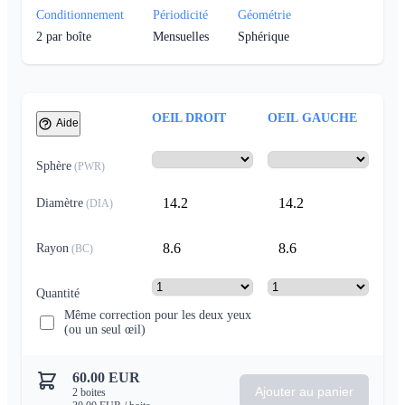
Conditionnement
Périodicité
Géométrie
2
par boîte
Mensuelles
Sphérique
OEIL DROIT
OEIL GAUCHE
Aide
Sphère
(
PWR
)
14.2
14.2
Diamètre
(
DIA
)
8.6
8.6
Rayon
(
BC
)
Quantité
Même correction pour les deux yeux
(ou un seul œil)
60.00
EUR
Ajouter au panier
2
boites