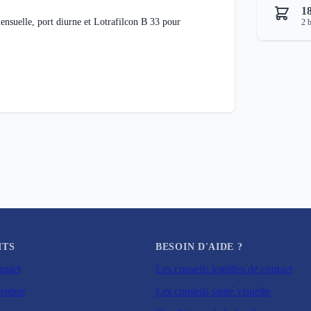
1
nsuelle, port diurne et Lotrafilcon B 33 pour
2
b
ITS
BESOIN D'AIDE ?
ntact
Les conseils lentilles de contact
retien
Les conseils santé visuelle