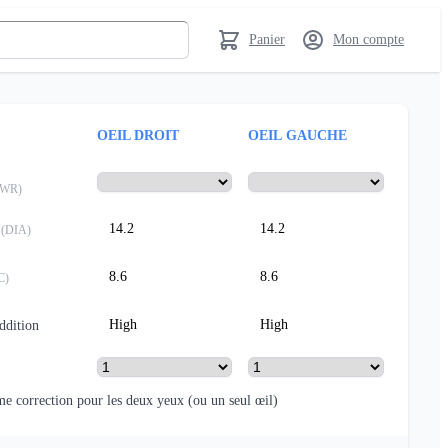
Panier
Mon compte
OEIL DROIT
OEIL GAUCHE
PWR
)
14.2
14.2
(
DIA
)
8.6
8.6
C
)
High
High
addition
e correction pour les deux yeux
(ou un seul œil)