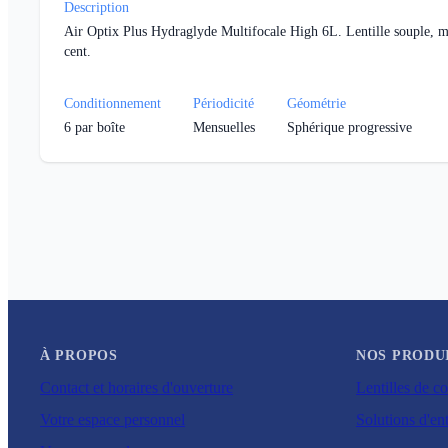
Description
Air Optix Plus Hydraglyde Multifocale High 6L. Lentille souple, me
cent.
Conditionnement
Périodicité
Géométrie
6
par boîte
Mensuelles
Sphérique progressive
À PROPOS
NOS PRODU
Contact et horaires d'ouverture
Lentilles de co
Votre espace personnel
Solutions d'ent