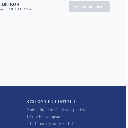
80.00
EUR
Ajouter au panier
oites
•
90.00
EUR
/ boite
RESTONS EN CONTACT
Authentique by Clarisse opticien
12 rue Felix Pijeaud
83110
Sanary sur mer
,
FR