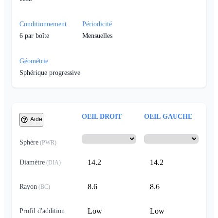
Conditionnement
Périodicité
6
par boîte
Mensuelles
Géométrie
Sphérique progressive
OEIL DROIT
OEIL GAUCHE
Aide
Sphère
(
PWR
)
14.2
14.2
Diamètre
(
DIA
)
8.6
8.6
Rayon
(
BC
)
Low
Low
Profil d'addition