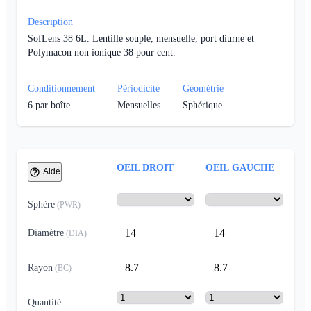
Description
SofLens 38 6L. Lentille souple, mensuelle, port diurne et
Polymacon non ionique 38 pour cent.
Conditionnement
Périodicité
Géométrie
6
par boîte
Mensuelles
Sphérique
OEIL DROIT
OEIL GAUCHE
Aide
Sphère
(
PWR
)
14
14
Diamètre
(
DIA
)
8.7
8.7
Rayon
(
BC
)
Quantité