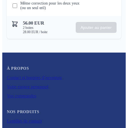
Même correction pour les deux yeux
(ou un seul œil)
56.00
EUR
Ajouter au panier
2
boites
28.00
EUR
/ boite
À PROPOS
Contact et horaires d'ouverture
Votre espace personnel
Vos commandes
NOS PRODUITS
Lentilles de contact