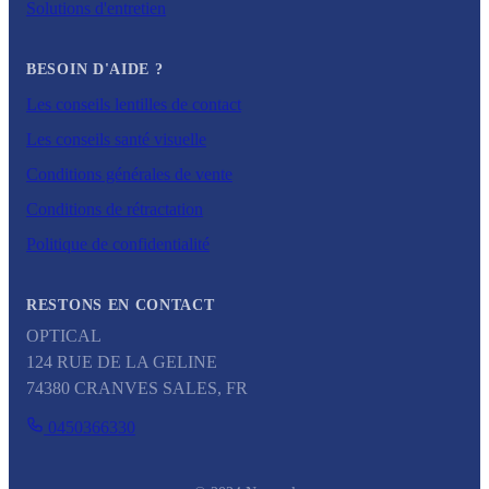
Solutions d'entretien
BESOIN D'AIDE ?
Les conseils lentilles de contact
Les conseils santé visuelle
Conditions générales de vente
Conditions de rétractation
Politique de confidentialité
RESTONS EN CONTACT
OPTICAL
124 RUE DE LA GELINE
74380
CRANVES SALES
,
FR
0450366330