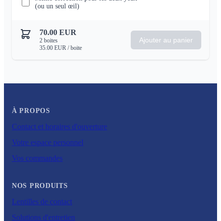
(ou un seul œil)
70.00
EUR
Ajouter au panier
2
boites
35.00
EUR
/ boite
À PROPOS
Contact et horaires d'ouverture
Votre espace personnel
Vos commandes
NOS PRODUITS
Lentilles de contact
Solutions d'entretien