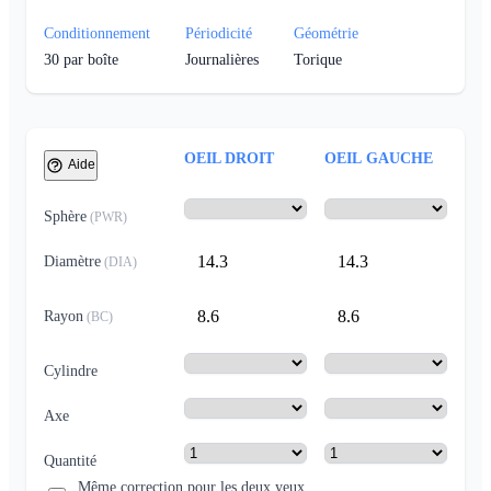
Conditionnement
Périodicité
Géométrie
30
par boîte
Journalières
Torique
OEIL DROIT
OEIL GAUCHE
Aide
Sphère
(
PWR
)
14.3
14.3
Diamètre
(
DIA
)
8.6
8.6
Rayon
(
BC
)
Cylindre
Axe
Quantité
Même correction pour les deux yeux