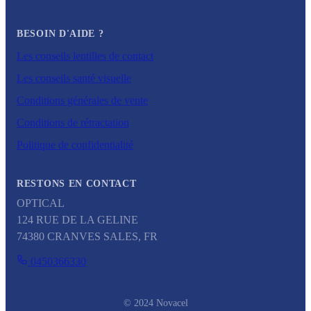
BESOIN D'AIDE ?
Les conseils lentilles de contact
Les conseils santé visuelle
Conditions générales de vente
Conditions de rétractation
Politique de confidentialité
RESTONS EN CONTACT
OPTICAL
124 RUE DE LA GELINE
74380
CRANVES SALES
,
FR
0450366330
© 2024 Novacel