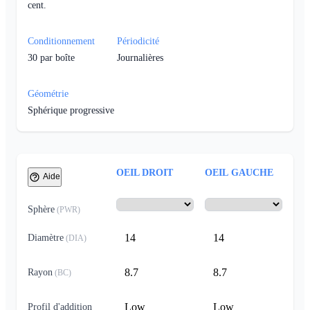
cent.
Conditionnement
Périodicité
30
par boîte
Journalières
Géométrie
Sphérique progressive
OEIL DROIT
OEIL GAUCHE
Aide
Sphère
(
PWR
)
14
14
Diamètre
(
DIA
)
8.7
8.7
Rayon
(
BC
)
Low
Low
Profil d'addition