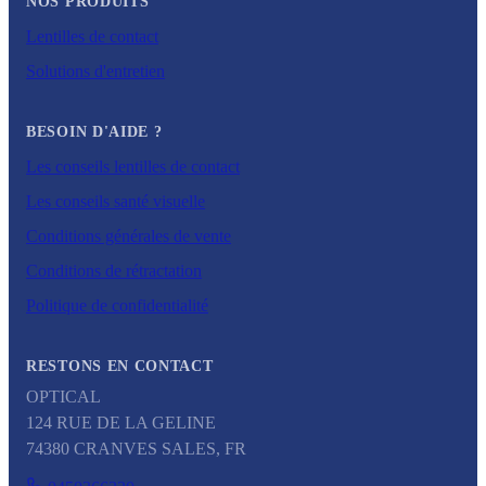
NOS PRODUITS
Lentilles de contact
Solutions d'entretien
BESOIN D'AIDE ?
Les conseils lentilles de contact
Les conseils santé visuelle
Conditions générales de vente
Conditions de rétractation
Politique de confidentialité
RESTONS EN CONTACT
OPTICAL
124 RUE DE LA GELINE
74380
CRANVES SALES
,
FR