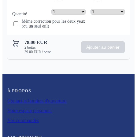
Quantité
Même correction pour les deux yeux
(ou un seul œil)
78.00
EUR
Ajouter au panier
2
boites
39.00
EUR
/ boite
À PROPOS
Contact et horaires d'ouverture
Votre espace personnel
Vos commandes