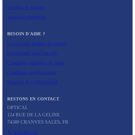
Lentilles de contact
Solutions d'entretien
BESOIN D'AIDE ?
Les conseils lentilles de contact
Les conseils santé visuelle
Conditions générales de vente
Conditions de rétractation
Politique de confidentialité
RESTONS EN CONTACT
OPTICAL
124 RUE DE LA GELINE
74380
CRANVES SALES
,
FR
0450366330