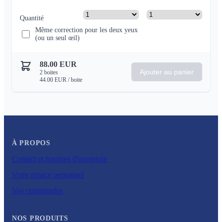
Quantité
Même correction pour les deux yeux
(ou un seul œil)
88.00
EUR
Ajouter au panier
2
boites
44.00
EUR
/ boite
À PROPOS
Contact et horaires d'ouverture
Votre espace personnel
Vos commandes
NOS PRODUITS