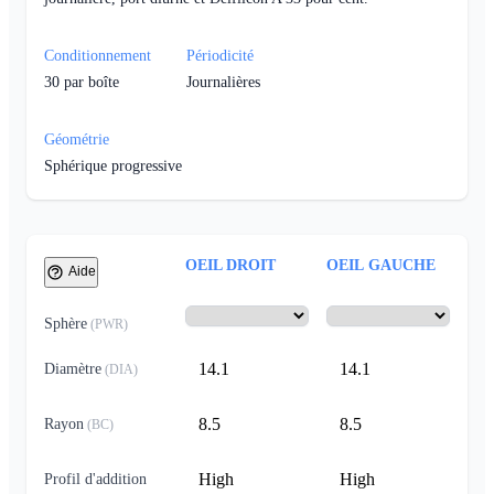
Conditionnement
Périodicité
30
par boîte
Journalières
Géométrie
Sphérique progressive
OEIL DROIT
OEIL GAUCHE
Aide
Sphère
(
PWR
)
14.1
14.1
Diamètre
(
DIA
)
8.5
8.5
Rayon
(
BC
)
High
High
Profil d'addition