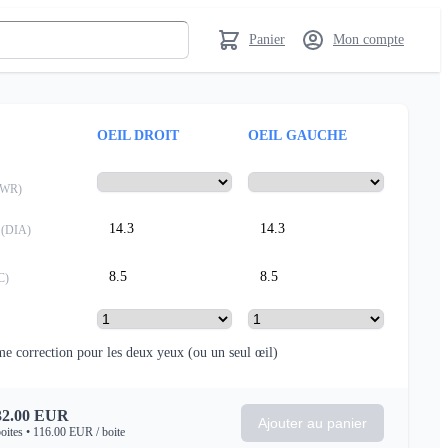
Panier
Mon compte
OEIL DROIT
OEIL GAUCHE
PWR
)
14.3
14.3
(
DIA
)
8.5
8.5
C
)
e correction pour les deux yeux
(ou un seul œil)
32.00
EUR
Ajouter au panier
oites
•
116.00
EUR
/ boite