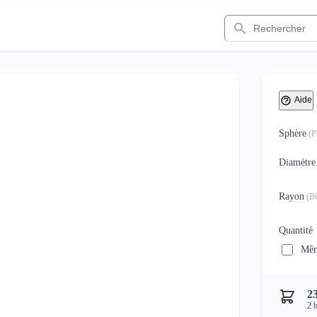
Rechercher
Aide
Sphère
(
Diamètre
Rayon
(
B
Quantité
Mêm
2
2
b