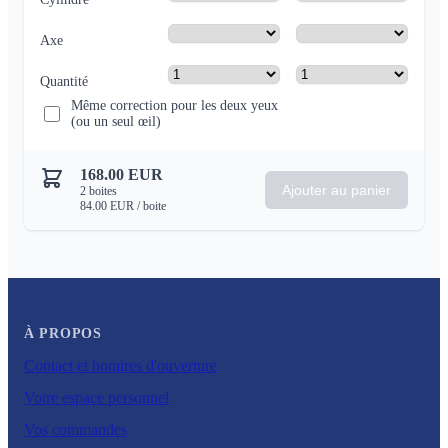
Axe
Quantité
Même correction pour les deux yeux
(ou un seul œil)
168.00
EUR
Ajouter au panier
2
boites
84.00
EUR
/ boite
À PROPOS
Contact et horaires d'ouverture
Votre espace personnel
Vos commandes