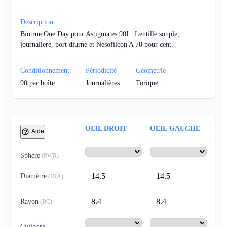
Description
Biotrue One Day pour Astigmates 90L. Lentille souple,
journaliere, port diurne et Nesofilcon A 78 pour cent.
Conditionnement
Périodicité
Géométrie
90
par boîte
Journalières
Torique
OEIL DROIT
OEIL GAUCHE
Aide
Sphère
(
PWR
)
14.5
14.5
Diamètre
(
DIA
)
8.4
8.4
Rayon
(
BC
)
Cylindre