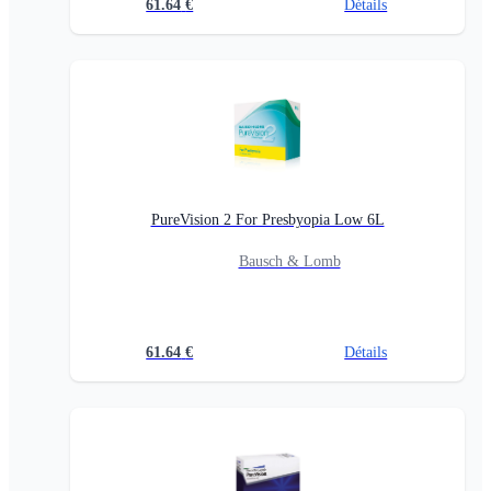
61.64
€
Détails
PureVision 2 For Presbyopia Low 6L
Bausch & Lomb
61.64
€
Détails