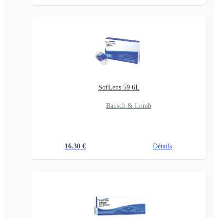
SofLens 59 6L
Bausch & Lomb
16.30
€
Détails