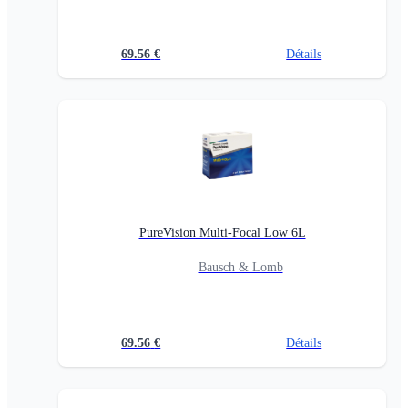
69.56
€
Détails
PureVision Multi-Focal Low 6L
Bausch & Lomb
69.56
€
Détails