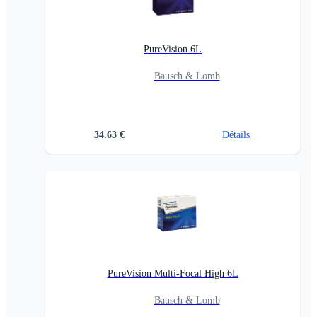
PureVision 6L
Bausch & Lomb
34.63
€
Détails
PureVision Multi-Focal High 6L
Bausch & Lomb