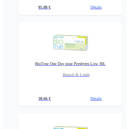
95.88
€
Détails
BioTrue One Day pour Presbytes Low 30L
Bausch & Lomb
38.66
€
Détails