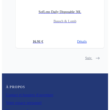
SofLens Daily Disposable 30L
Bausch & Lomb
16.91
€
Détails
Suiv.
À PROPOS
Contact et horaires d'ouverture
Votre espace personnel