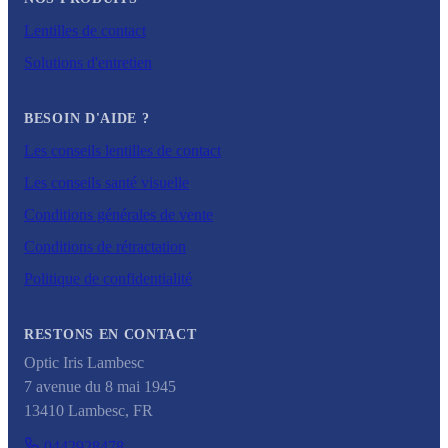
Lentilles de contact
Solutions d'entretien
BESOIN D'AIDE ?
Les conseils lentilles de contact
Les conseils santé visuelle
Conditions générales de vente
Conditions de rétractation
Politique de confidentialité
RESTONS EN CONTACT
Optic Iris Lambesc
7 avenue du 8 mai 1945
13410
Lambesc
,
FR
0442928478