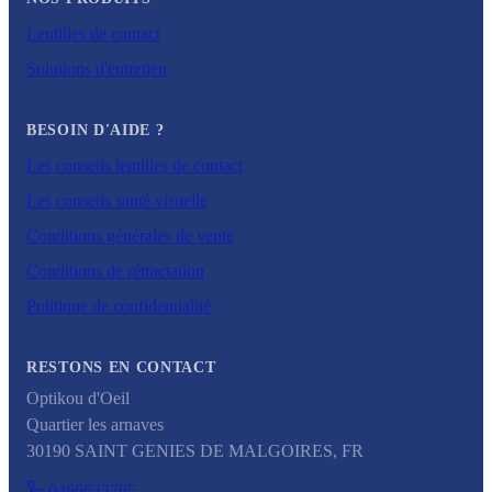
Lentilles de contact
Solutions d'entretien
BESOIN D'AIDE ?
Les conseils lentilles de contact
Les conseils santé visuelle
Conditions générales de vente
Conditions de rétractation
Politique de confidentialité
RESTONS EN CONTACT
Optikou d'Oeil
Quartier les arnaves
30190
SAINT GENIES DE MALGOIRES
,
FR
0466633765