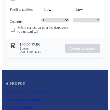
Low
Low
Profil d'addition
Quantité
Même correction pour les deux yeux
(ou un seul œil)
190.00
EUR
Ajouter au panier
2
boites
95.00
EUR
/ boite
À PROPOS
Contact et horaires d'ouverture
Votre espace personnel
Vos commandes