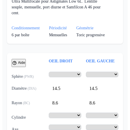
Ultra Multifocale pour Astigmates Low 6L. Lentille
souple, mensuelle, port diurne et Samfilcon A 46 pour
cent.
Conditionnement
Périodicité
Géométrie
6
par boîte
Mensuelles
Toric progressive
OEIL DROIT
OEIL GAUCHE
Aide
Sphère
(
PWR
)
14.5
14.5
Diamètre
(
DIA
)
8.6
8.6
Rayon
(
BC
)
Cylindre
Axe