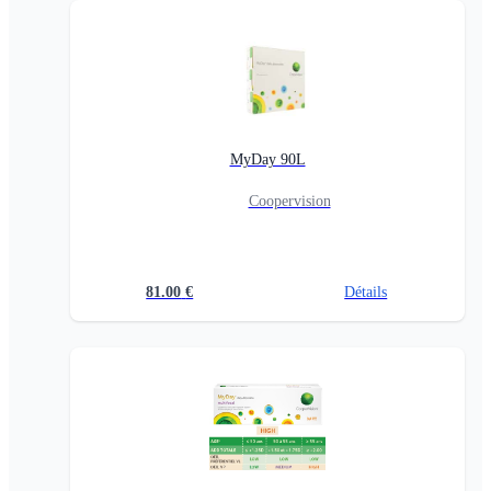
MyDay 90L
Coopervision
81.00
€
Détails