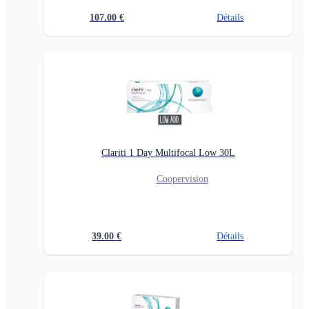
107.00
€
Détails
Clariti 1 Day Multifocal Low 30L
Coopervision
39.00
€
Détails