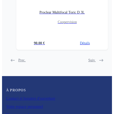
Proclear Multifocal Toric D 3L
Coopervision
90.00
€
Détails
Prec.
Suiv.
À PROPOS
Contact et horaires d'ouverture
Votre espace personnel