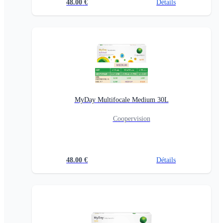
48.00
€
Détails
MyDay Multifocale Medium 30L
Coopervision
48.00
€
Détails