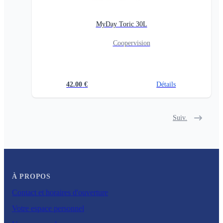
MyDay Toric 30L
Coopervision
42.00
€
Détails
Suiv.
À PROPOS
Contact et horaires d'ouverture
Votre espace personnel