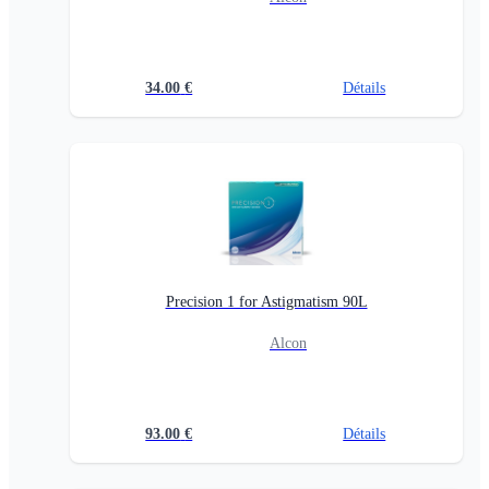
34.00
€
Détails
Precision 1 for Astigmatism 90L
Alcon
93.00
€
Détails