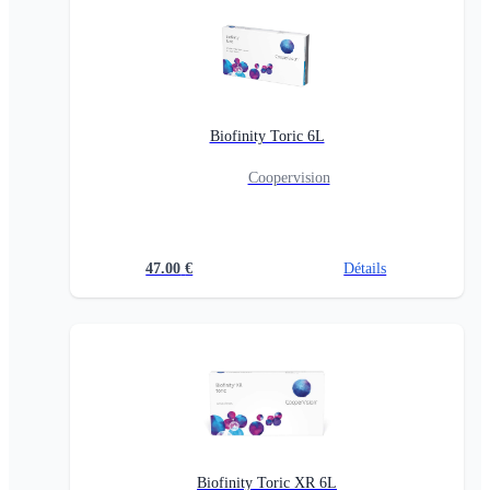
Biofinity Toric 6L
Coopervision
47.00
€
Détails
Biofinity Toric XR 6L