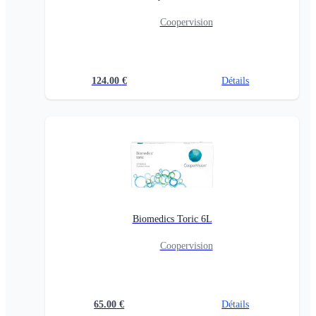
Coopervision
124.00
€
Détails
Biomedics Toric 6L
Coopervision
65.00
€
Détails