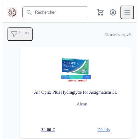
Rechercher
Filtrer
38
articles trouvés
Air Optix Plus Hydraglyde for Astigmatism 3L
Alcon
32.00
€
Détails