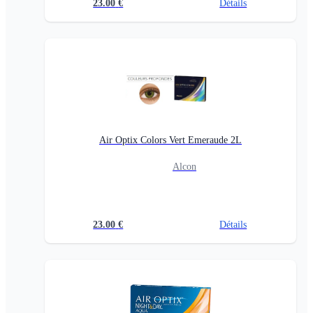
23.00
€
Détails
Air Optix Colors Vert Emeraude 2L
Alcon
23.00
€
Détails