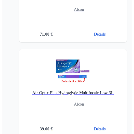
Alcon
71.00
€
Détails
Air Optix Plus Hydraglyde Multifocale Low 3L
Alcon
39.00
€
Détails