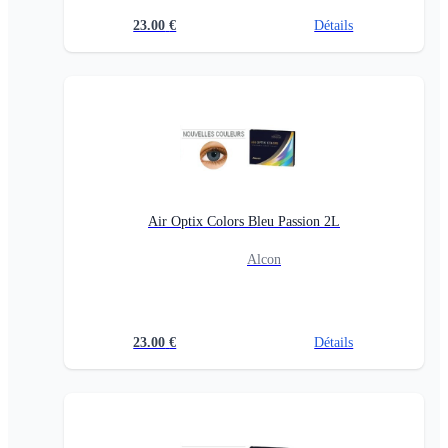
23.00
€
Détails
Air Optix Colors Bleu Passion 2L
Alcon
23.00
€
Détails