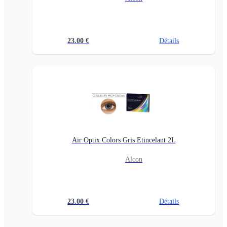
23.00
€
Détails
Air Optix Colors Gris Etincelant 2L
Alcon
23.00
€
Détails