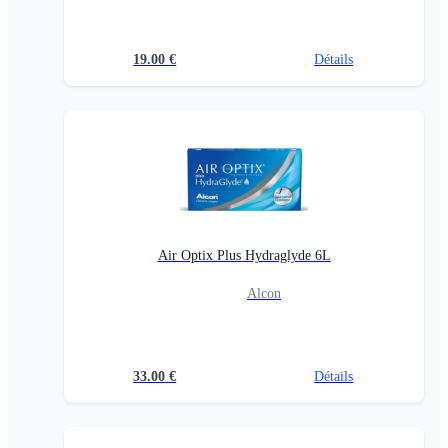
19.00
€
Détails
Air Optix Plus Hydraglyde 6L
Alcon
33.00
€
Détails