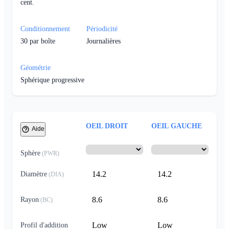
cent.
Conditionnement
Périodicité
30
par boîte
Journalières
Géométrie
Sphérique progressive
OEIL DROIT
OEIL GAUCHE
Aide
Sphère
(
PWR
)
14.2
14.2
Diamètre
(
DIA
)
8.6
8.6
Rayon
(
BC
)
Low
Low
Profil d'addition