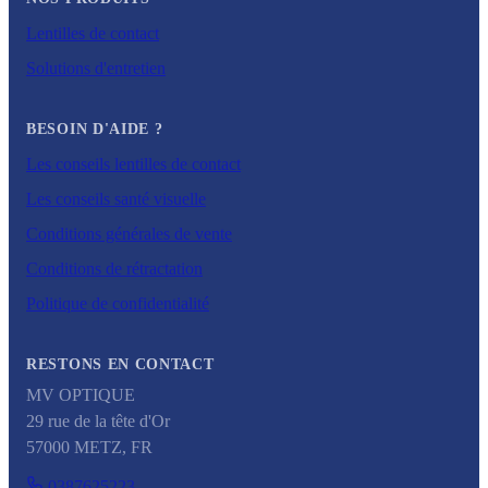
Lentilles de contact
Solutions d'entretien
BESOIN D'AIDE ?
Les conseils lentilles de contact
Les conseils santé visuelle
Conditions générales de vente
Conditions de rétractation
Politique de confidentialité
RESTONS EN CONTACT
MV OPTIQUE
29 rue de la tête d'Or
57000
METZ
,
FR
0387625223