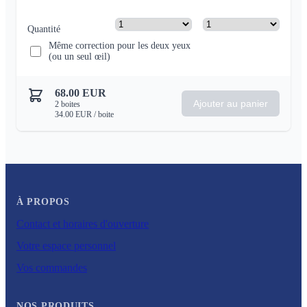
Quantité
Même correction pour les deux yeux
(ou un seul œil)
68.00
EUR
Ajouter au panier
2
boites
34.00
EUR
/ boite
À PROPOS
Contact et horaires d'ouverture
Votre espace personnel
Vos commandes
NOS PRODUITS