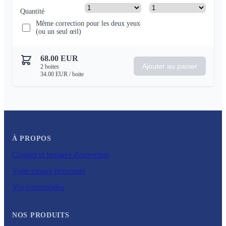
Quantité
Même correction pour les deux yeux
(ou un seul œil)
68.00
EUR
Ajouter au panier
2
boites
34.00
EUR
/ boite
À PROPOS
Contact et horaires d'ouverture
Votre espace personnel
Vos commandes
NOS PRODUITS