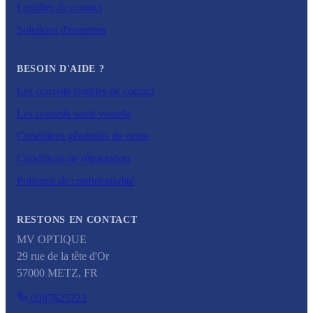
Lentilles de contact
Solutions d'entretien
BESOIN D'AIDE ?
Les conseils lentilles de contact
Les conseils santé visuelle
Conditions générales de vente
Conditions de rétractation
Politique de confidentialité
RESTONS EN CONTACT
MV OPTIQUE
29 rue de la tête d'Or
57000
METZ
,
FR
0387625223