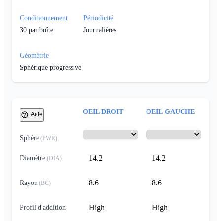
Conditionnement
Périodicité
30
par boîte
Journalières
Géométrie
Sphérique progressive
OEIL DROIT
OEIL GAUCHE
Aide
Sphère
(
PWR
)
14.2
14.2
Diamètre
(
DIA
)
8.6
8.6
Rayon
(
BC
)
High
High
Profil d'addition