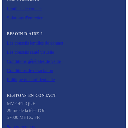
Lentilles de contact
Solutions d'entretien
BESOIN D'AIDE ?
Les conseils lentilles de contact
Les conseils santé visuelle
Conditions générales de vente
Conditions de rétractation
Politique de confidentialité
RESTONS EN CONTACT
MV OPTIQUE
29 rue de la tête d'Or
57000
METZ
,
FR
0387625223