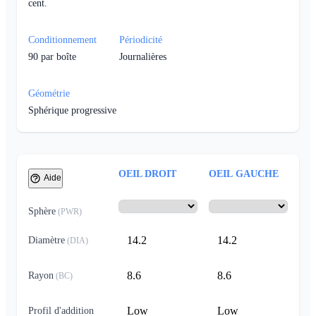
cent.
Conditionnement
Périodicité
90
par boîte
Journalières
Géométrie
Sphérique progressive
OEIL DROIT
OEIL GAUCHE
Aide
Sphère
(
PWR
)
14.2
14.2
Diamètre
(
DIA
)
8.6
8.6
Rayon
(
BC
)
Low
Low
Profil d'addition