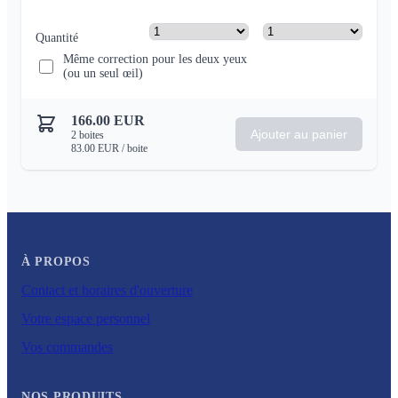
Quantité
Même correction pour les deux yeux
(ou un seul œil)
166.00
EUR
Ajouter au panier
2
boites
83.00
EUR
/ boite
À PROPOS
Contact et horaires d'ouverture
Votre espace personnel
Vos commandes
NOS PRODUITS