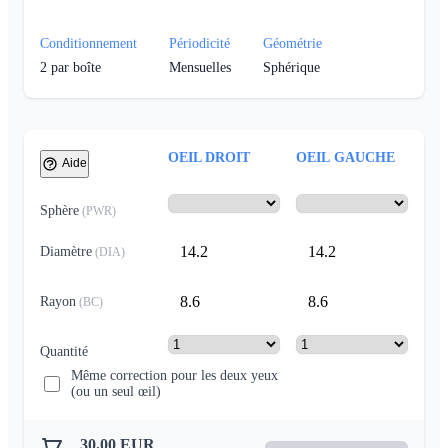
Conditionnement
Périodicité
Géométrie
2
par boîte
Mensuelles
Sphérique
OEIL DROIT
OEIL GAUCHE
Aide
Sphère
(
PWR
)
14.2
14.2
Diamètre
(
DIA
)
8.6
8.6
Rayon
(
BC
)
Quantité
Même correction pour les deux yeux
(ou un seul œil)
30.00
EUR