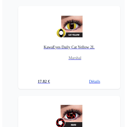
KawaEyes Daily Cat Yellow 2L
Marshal
17.82
€
Détails