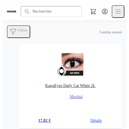
Rechercher
Filtrer
5
articles trouvés
KawaEyes Daily Cat White 2L
Marshal
17.82
€
Détails