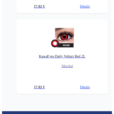
17.82
€
Détails
KawaEyes Daily Volturi Red 2L
Marshal
17.82
€
Détails