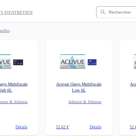
Rechercher
S D'ENTRETIEN
uelles
sys Multifocale
Acuvue Oasys Multifocale
Acu
igh 6L
Low 6L
hnson & Johnson
Johnson & Johnson
Détails
52.62
€
Détails
52.