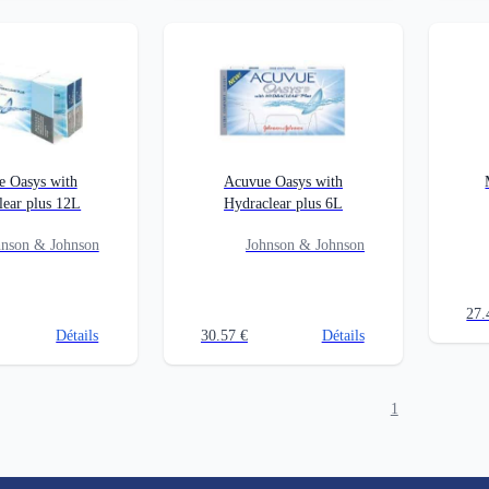
e Oasys with
Acuvue Oasys with
lear plus 12L
Hydraclear plus 6L
hnson & Johnson
Johnson & Johnson
27.
Détails
30.57
€
Détails
1