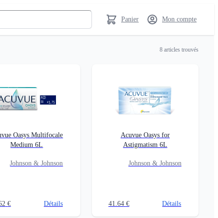
Panier
Mon compte
8
articles trouvés
vue Oasys Multifocale
Acuvue Oasys for
Medium 6L
Astigmatism 6L
Johnson & Johnson
Johnson & Johnson
62
€
Détails
41.64
€
Détails