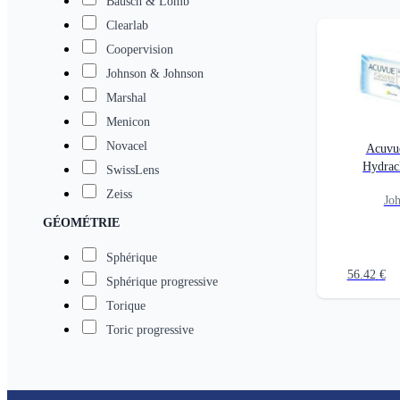
Bausch & Lomb
Clearlab
Coopervision
Johnson & Johnson
Marshal
Menicon
Novacel
Acuvu
Hydrac
SwissLens
Zeiss
Jo
GÉOMÉTRIE
Sphérique
56.42
€
Sphérique progressive
Torique
Toric progressive