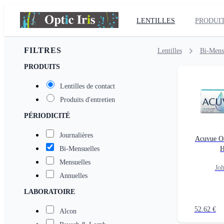
LENTILLES
PRODUIT
FILTRES
Lentilles
Bi-Mens
PRODUITS
Lentilles de contact
Produits d'entretien
PÉRIODICITÉ
Journalières
Acuvue Oa
Bi-Mensuelles
H
Mensuelles
Jo
Annuelles
LABORATOIRE
52.62
€
Alcon