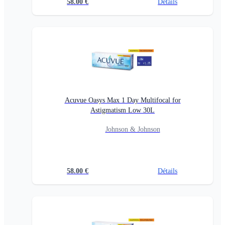
58.00
€
Détails
Acuvue Oasys Max 1 Day Multifocal for
Astigmatism Low 30L
Johnson & Johnson
58.00
€
Détails