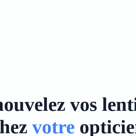
ouvelez vos lenti
chez
votre
optici