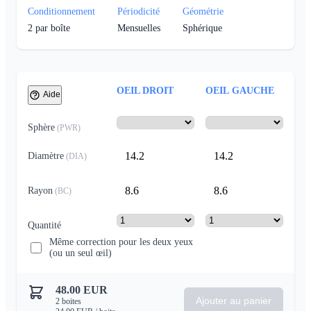
Conditionnement
Périodicité
Géométrie
2
par boîte
Mensuelles
Sphérique
OEIL DROIT
OEIL GAUCHE
Aide
Sphère
(
PWR
)
14.2
14.2
Diamètre
(
DIA
)
8.6
8.6
Rayon
(
BC
)
Quantité
Même correction pour les deux yeux
(ou un seul œil)
48.00
EUR
Ajouter au panier
2
boites