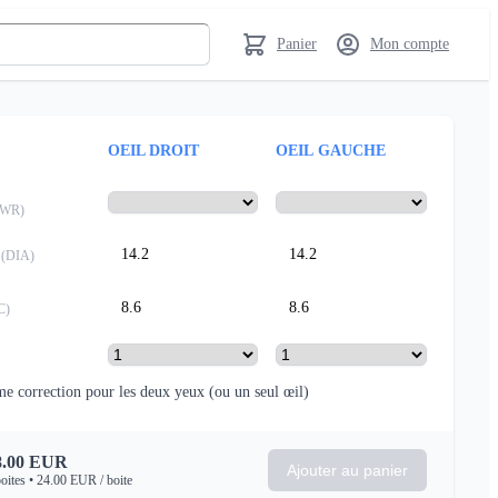
Panier
Mon compte
OEIL DROIT
OEIL GAUCHE
PWR
)
14.2
14.2
(
DIA
)
8.6
8.6
C
)
e correction pour les deux yeux
(ou un seul œil)
.00
EUR
Ajouter au panier
oites
•
24.00
EUR
/ boite