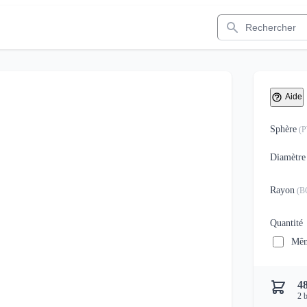
Rechercher
Aide
Sphère
(
Diamètre
Rayon
(
B
Quantité
Mêm
48
2
b