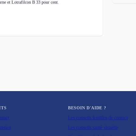
urne et Lotrafilcon B 33 pour cent.
ITS
BESOIN D'AIDE ?
ntact
Les conseils lentilles de contact
retien
Les conseils santé visuelle