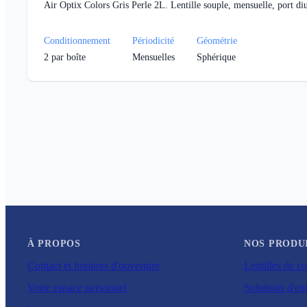
Air Optix Colors Gris Perle 2L. Lentille souple, mensuelle, port di
Conditionnement
Périodicité
Géométrie
2
par boîte
Mensuelles
Sphérique
À PROPOS
NOS PRODU
Contact et horaires d'ouverture
Lentilles de co
Votre espace personnel
Solutions d'ent