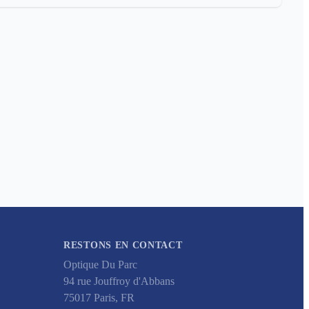
RESTONS EN CONTACT
Optique Du Parc
94 rue Jouffroy d'Abbans
75017
Paris
,
FR