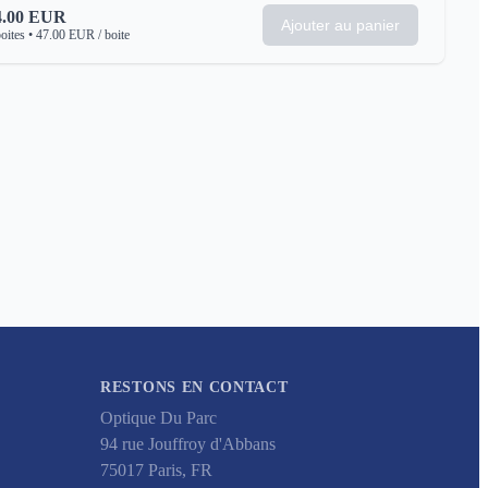
.00
EUR
Ajouter au panier
oites
•
47.00
EUR
/ boite
RESTONS EN CONTACT
Optique Du Parc
94 rue Jouffroy d'Abbans
75017
Paris
,
FR