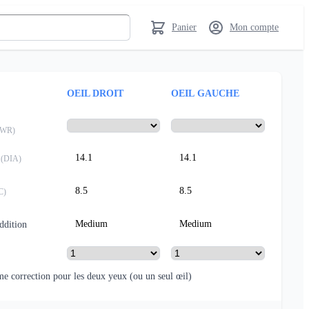
Panier
Mon compte
OEIL DROIT
OEIL GAUCHE
PWR
)
14.1
14.1
(
DIA
)
8.5
8.5
C
)
Medium
Medium
addition
e correction pour les deux yeux
(ou un seul œil)