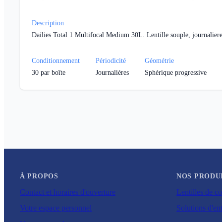
Description
Dailies Total 1 Multifocal Medium 30L. Lentille souple, journaliere
Conditionnement
Périodicité
Géométrie
30
par boîte
Journalières
Sphérique progressive
À PROPOS
NOS PRODU
Contact et horaires d'ouverture
Lentilles de co
Votre espace personnel
Solutions d'ent