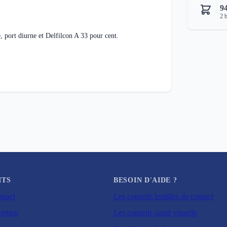
94
2
b
, port diurne et Delfilcon A 33 pour cent.
ITS
BESOIN D'AIDE ?
ntact
Les conseils lentilles de contact
retien
Les conseils santé visuelle