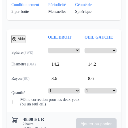
Conditionnement
Périodicité
Géométrie
2
par boîte
Mensuelles
Sphérique
OEIL DROIT
OEIL GAUCHE
Aide
Sphère
(
PWR
)
14.2
14.2
Diamètre
(
DIA
)
8.6
8.6
Rayon
(
BC
)
Quantité
Même correction pour les deux yeux
(ou un seul œil)
48.00
EUR
Ajouter au panier
2
boites