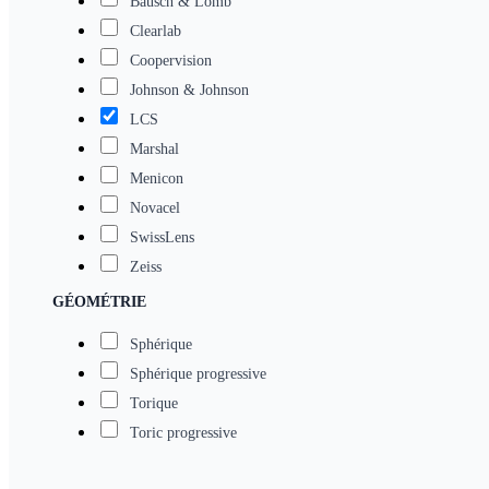
Bausch & Lomb
Clearlab
Coopervision
Johnson & Johnson
LCS
Marshal
Menicon
Novacel
SwissLens
Zeiss
GÉOMÉTRIE
Sphérique
Sphérique progressive
Torique
Toric progressive