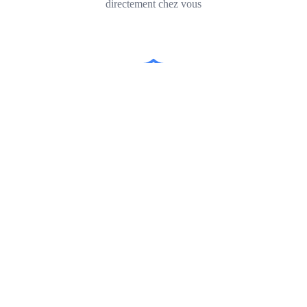
directement chez vous
Paiement sécurisé
Via la plateforme de notre partenaire bancaire
Satisfait ou remboursé
Vous avez
15
jours pour changer d'avis