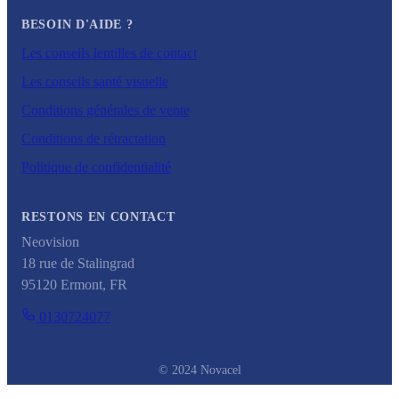
BESOIN D'AIDE ?
Les conseils lentilles de contact
Les conseils santé visuelle
Conditions générales de vente
Conditions de rétractation
Politique de confidentialité
RESTONS EN CONTACT
Neovision
18 rue de Stalingrad
95120
Ermont
,
FR
0130724077
© 2024 Novacel