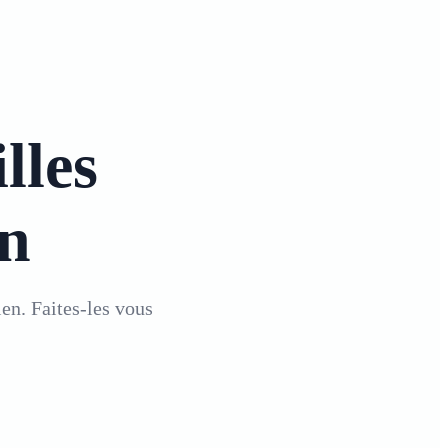
lles
en
en. Faites-les vous