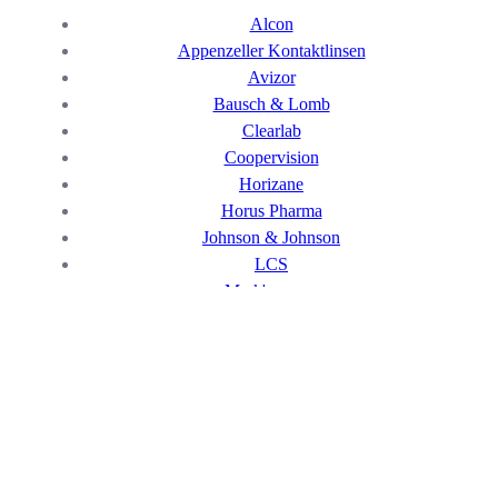
Alcon
Appenzeller Kontaktlinsen
Avizor
Bausch & Lomb
Clearlab
Coopervision
Horizane
Horus Pharma
Johnson & Johnson
LCS
Mark'ennovy
Marshal
Menicon
Novacel
Ote Pharma
Precilens
SwissLens
Zeiss