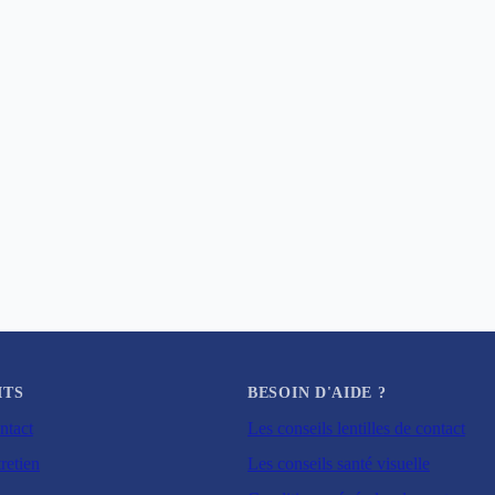
ITS
BESOIN D'AIDE ?
ntact
Les conseils lentilles de contact
retien
Les conseils santé visuelle