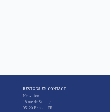
RESTONS EN CONTACT
Neovision
18 rue de Stalingrad
95120
Ermont
,
FR