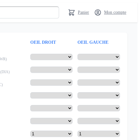
Panier
Mon compte
OEIL DROIT
OEIL GAUCHE
PWR
)
(
DIA
)
C
)