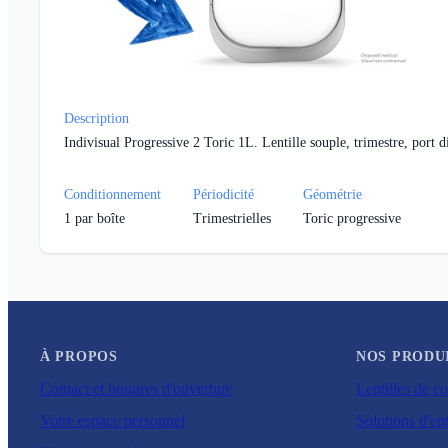
Description
Indivisual Progressive 2 Toric 1L. Lentille souple, trimestre, port 
Conditionnement
Périodicité
Géométrie
1
par boîte
Trimestrielles
Toric progressive
À PROPOS
NOS PRODU
Contact et horaires d'ouverture
Lentilles de co
Votre espace personnel
Solutions d'ent