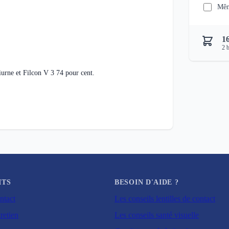
Mêm
1
2
b
diurne et Filcon V 3 74 pour cent.
ITS
BESOIN D'AIDE ?
ntact
Les conseils lentilles de contact
retien
Les conseils santé visuelle