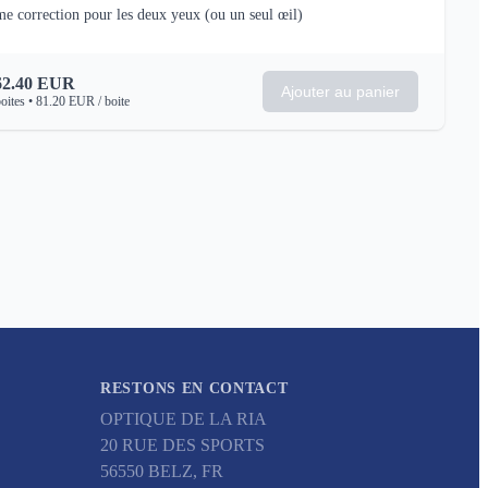
e correction pour les deux yeux
(ou un seul œil)
62.40
EUR
Ajouter au panier
oites
•
81.20
EUR
/ boite
RESTONS EN CONTACT
OPTIQUE DE LA RIA
20 RUE DES SPORTS
56550
BELZ
,
FR