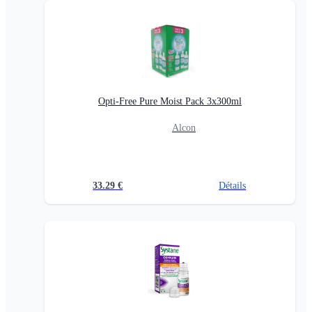
Opti-Free Pure Moist Pack 3x300ml
Alcon
33.29
€
Détails