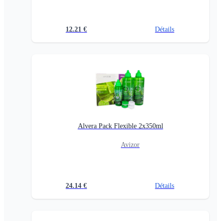
12.21
€
Détails
Alvera Pack Flexible 2x350ml
Avizor
24.14
€
Détails