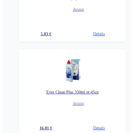
Avizor
5.83
€
Détails
Ever Clean Plus 350ml et 45cp
Avizor
16.81
€
Détails