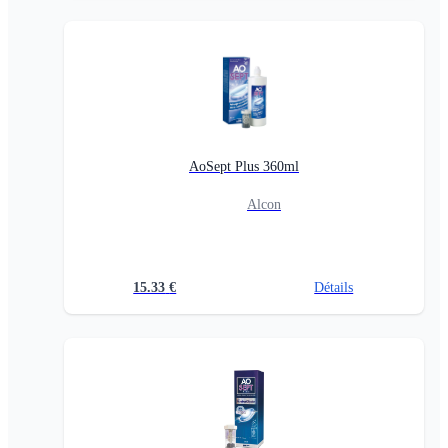
AoSept Plus 360ml
Alcon
15.33
€
Détails