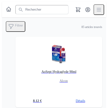
Rechercher
Filtrer
85
articles trouvés
AoSept Hydraglyde 90ml
Alcon
8.12
€
Détails