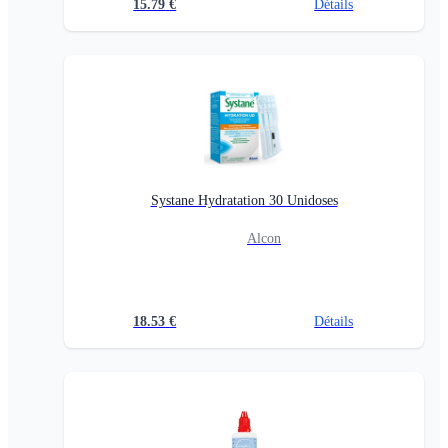
15.79
€
Détails
Systane Hydratation 30 Unidoses
Alcon
18.53
€
Détails