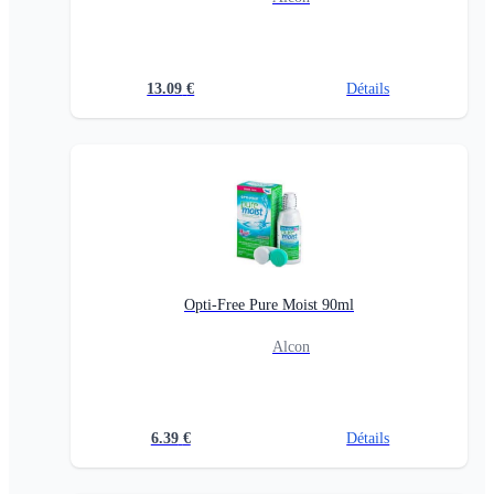
13.09
€
Détails
Opti-Free Pure Moist 90ml
Alcon
6.39
€
Détails