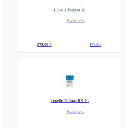
Lunelle Torique 1L
SwissLens
272.00
€
Détails
Lunelle Torique RX 1L
SwissLens