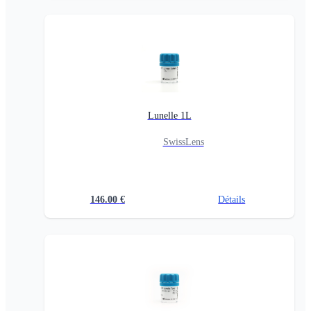
Lunelle 1L
SwissLens
146.00
€
Détails