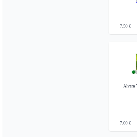
7.50
€
Alvera
7.00
€