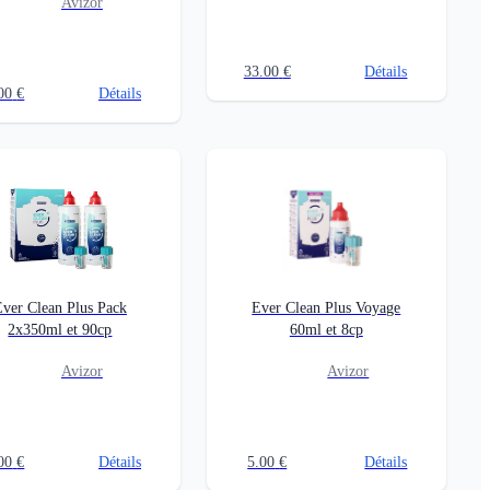
Avizor
33.00
€
Détails
00
€
Détails
Ever Clean Plus Pack
Ever Clean Plus Voyage
2x350ml et 90cp
60ml et 8cp
Avizor
Avizor
00
€
Détails
5.00
€
Détails