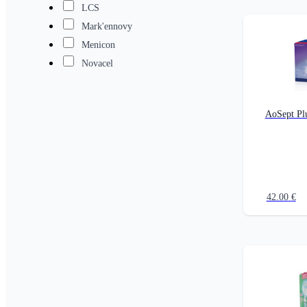
LCS
Mark'ennovy
Menicon
Novacel
AoSept Pl
42.00
€