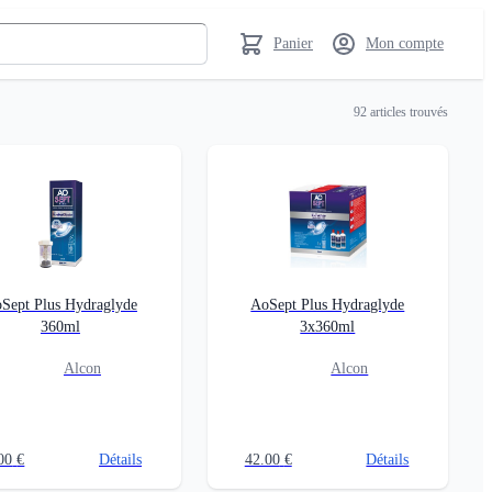
Panier
Mon compte
92
articles trouvés
Sept Plus Hydraglyde
AoSept Plus Hydraglyde
360ml
3x360ml
Alcon
Alcon
00
€
Détails
42.00
€
Détails