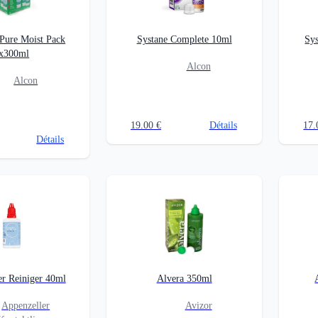
 Pure Moist Pack
Systane Complete 10ml
Sys
x300ml
Alcon
Alcon
19.00
€
Détails
17.
Détails
er Reiniger 40ml
Alvera 350ml
Appenzeller
Avizor