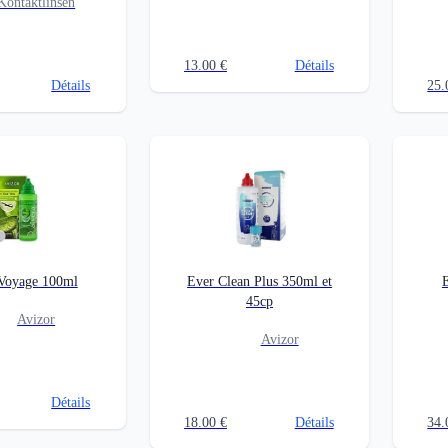
Kontaktlinsen
13.00
€
Détails
Détails
25.
 Voyage 100ml
Ever Clean Plus 350ml et
45cp
Avizor
Avizor
Détails
18.00
€
Détails
34.