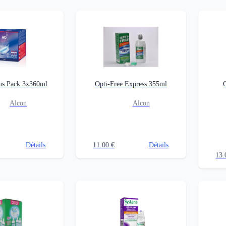
us Pack 3x360ml
Opti-Free Express 355ml
Alcon
Alcon
Détails
11.00
€
Détails
13.