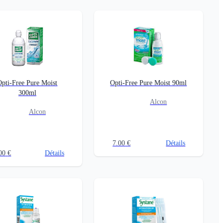
Opti-Free Pure Moist
Opti-Free Pure Moist 90ml
300ml
Alcon
Alcon
7.00
€
Détails
00
€
Détails