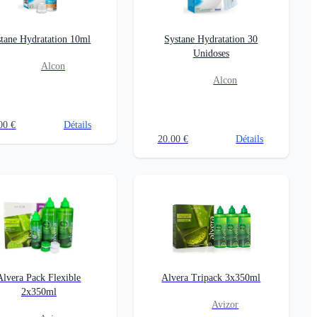
tane Hydratation 10ml
Systane Hydratation 30
Unidoses
Alcon
Alcon
00
€
Détails
20.00
€
Détails
Alvera Pack Flexible
Alvera Tripack 3x350ml
2x350ml
Avizor