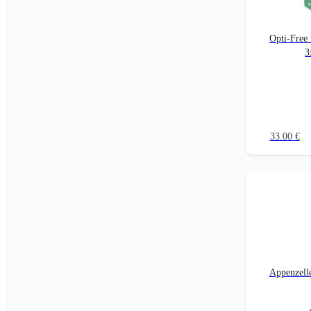
Opti-Free
3
33.00
€
Appenzell