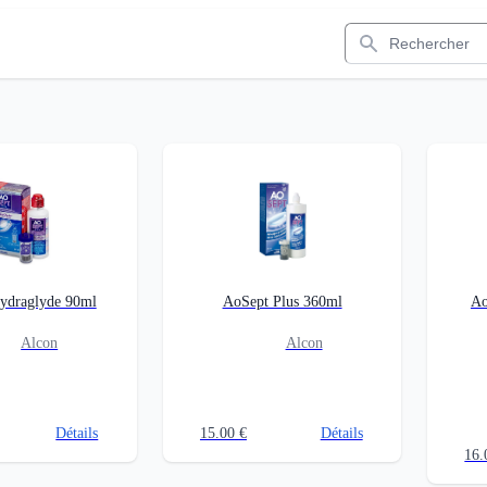
Rechercher
ydraglyde 90ml
AoSept Plus 360ml
Ao
Alcon
Alcon
Détails
15.00
€
Détails
16.