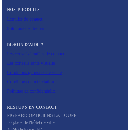
NOS PRODUITS
Lentilles de contact
Solutions d'entretien
BESOIN D'AIDE ?
Les conseils lentilles de contact
Les conseils santé visuelle
Conditions générales de vente
Conditions de rétractation
Politique de confidentialité
RESTONS EN CONTACT
PIGEARD OPTICIENS LA LOUPE
10 place de l'hôtel de ville
28240
la loupe
,
FR