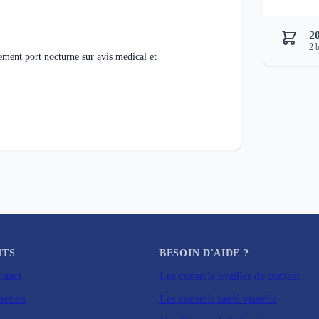
2
2
b
ement port nocturne sur avis medical et
ITS
BESOIN D'AIDE ?
ntact
Les conseils lentilles de contact
retien
Les conseils santé visuelle