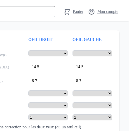
Panier
Mon compte
OEIL DROIT
OEIL GAUCHE
PWR
)
14.5
14.5
(
DIA
)
8.7
8.7
C
)
e correction pour les deux yeux
(ou un seul œil)