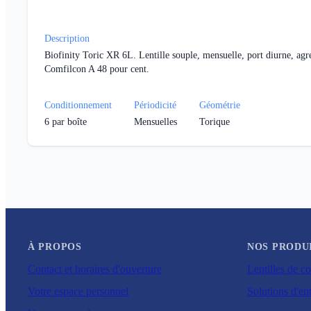
Description
Biofinity Toric XR 6L. Lentille souple, mensuelle, port diurne, agr
Comfilcon A 48 pour cent.
Conditionnement
Périodicité
Géométrie
6
par boîte
Mensuelles
Torique
À PROPOS
NOS PRODU
Contact et horaires d'ouverture
Lentilles de co
Votre espace personnel
Solutions d'ent