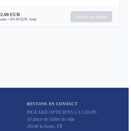
02.00
EUR
Ajouter au panier
oites
•
101.00
EUR
/ boite
RESTONS EN CONTACT
PIGEARD OPTICIENS LA LOUPE
10 place de l'hôtel de ville
28240
la loupe
,
FR