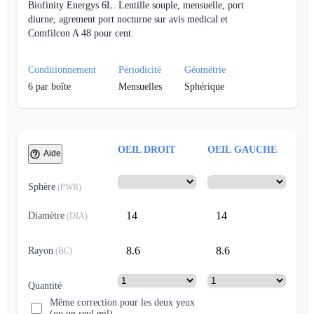
Biofinity Energys 6L. Lentille souple, mensuelle, port
diurne, agrement port nocturne sur avis medical et
Comfilcon A 48 pour cent.
Conditionnement
Périodicité
Géométrie
6
par boîte
Mensuelles
Sphérique
OEIL DROIT
OEIL GAUCHE
Aide
Sphère
(
PWR
)
14
14
Diamètre
(
DIA
)
8.6
8.6
Rayon
(
BC
)
Quantité
Même correction pour les deux yeux
(ou un seul œil)