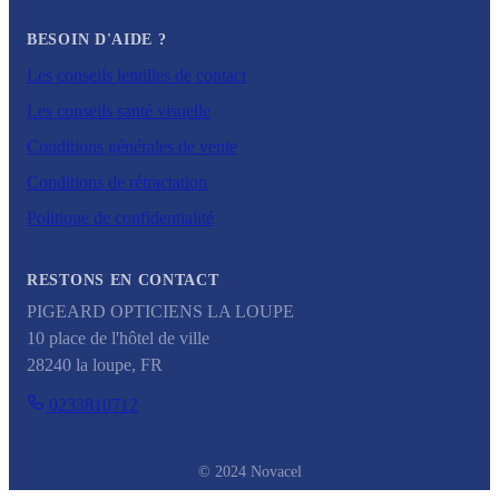
BESOIN D'AIDE ?
Les conseils lentilles de contact
Les conseils santé visuelle
Conditions générales de vente
Conditions de rétractation
Politique de confidentialité
RESTONS EN CONTACT
PIGEARD OPTICIENS LA LOUPE
10 place de l'hôtel de ville
28240
la loupe
,
FR
0233810712
© 2024 Novacel