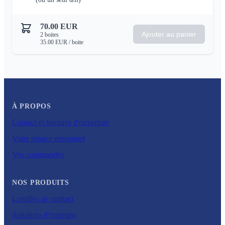
70.00
EUR
Ajouter au panier
2
boites
35.00
EUR
/ boite
À PROPOS
Contact et horaires d'ouverture
Votre espace personnel
Vos commandes
NOS PRODUITS
Lentilles de contact
Solutions d'entretien