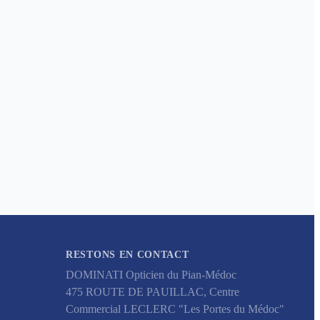
RESTONS EN CONTACT
DOMINATI Opticien du Pian-Médoc
475 ROUTE DE PAUILLAC, Centre
Commercial LECLERC "Les Portes du Médoc"