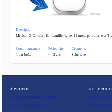
Description
Menicon Z Comfort 1L. Lentille rigide, 12 mois, port diurne et Tis
Conditionnement
Périodicité
Géométrie
1
par boîte
<= 2 ans
Sphérique
À PROPOS
NOS PRODU
Contact et horaires d'ouverture
Lentilles de co
Votre espace personnel
Solutions d'ent