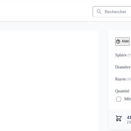
Rechercher
Aide
Sphère
(
Diamètre
Rayon
(
B
Quantité
Mêm
4
2
b