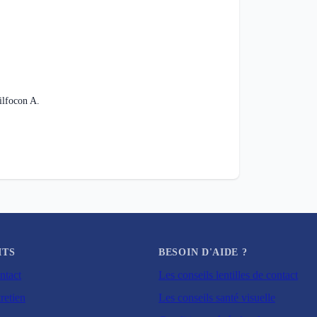
ilfocon A.
ITS
BESOIN D'AIDE ?
ntact
Les conseils lentilles de contact
retien
Les conseils santé visuelle