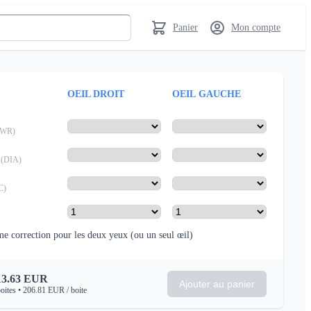
Panier
Mon compte
OEIL DROIT
OEIL GAUCHE
PWR
)
(
DIA
)
C
)
e correction pour les deux yeux
(ou un seul œil)
13.63
EUR
Ajouter au panier
oites
•
206.81
EUR
/ boite