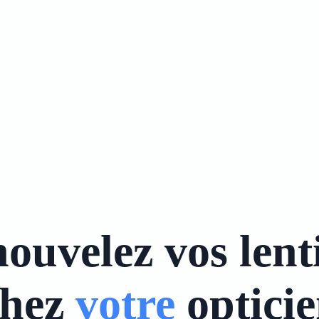
ouvelez vos lenti
chez
votre
optici