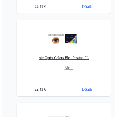
22.41
€
Détails
Air Optix Colors Bleu Passion 2L
Alcon
22.41
€
Détails