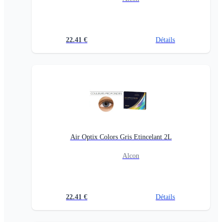
22.41
€
Détails
Air Optix Colors Gris Etincelant 2L
Alcon
22.41
€
Détails