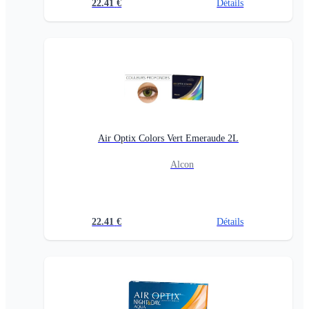
22.41
€
Détails
Air Optix Colors Vert Emeraude 2L
Alcon
22.41
€
Détails