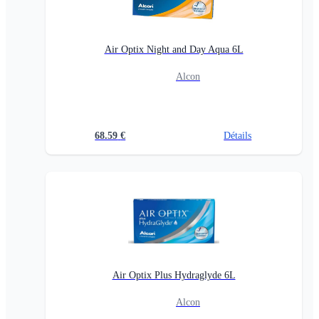
Air Optix Night and Day Aqua 6L
Alcon
68.59
€
Détails
Air Optix Plus Hydraglyde 6L
Alcon