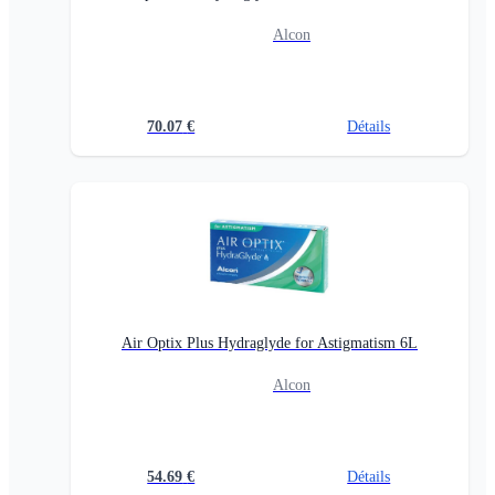
Alcon
70.07
€
Détails
Air Optix Plus Hydraglyde for Astigmatism 6L
Alcon
54.69
€
Détails