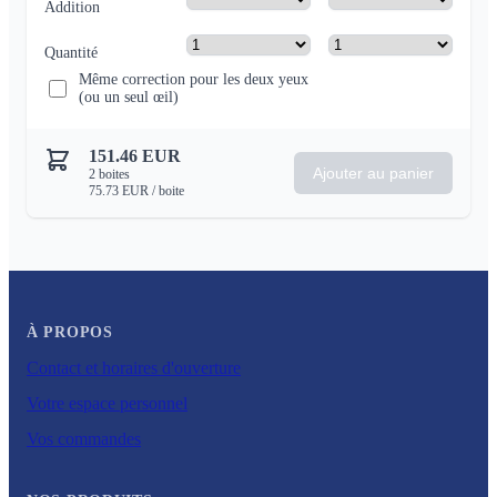
Addition
Quantité
Même correction pour les deux yeux
(ou un seul œil)
151.46
EUR
Ajouter au panier
2
boites
75.73
EUR
/ boite
À PROPOS
Contact et horaires d'ouverture
Votre espace personnel
Vos commandes