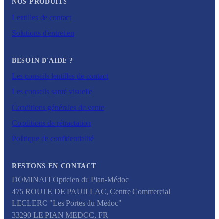
NOS PRODUITS
Lentilles de contact
Solutions d'entretien
BESOIN D'AIDE ?
Les conseils lentilles de contact
Les conseils santé visuelle
Conditions générales de vente
Conditions de rétractation
Politique de confidentialité
RESTONS EN CONTACT
DOMINATI Opticien du Pian-Médoc
475 ROUTE DE PAUILLAC, Centre Commercial
LECLERC "Les Portes du Médoc"
33290
LE PIAN MEDOC
,
FR