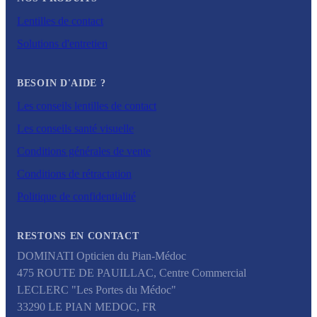
Lentilles de contact
Solutions d'entretien
BESOIN D'AIDE ?
Les conseils lentilles de contact
Les conseils santé visuelle
Conditions générales de vente
Conditions de rétractation
Politique de confidentialité
RESTONS EN CONTACT
DOMINATI Opticien du Pian-Médoc
475 ROUTE DE PAUILLAC, Centre Commercial
LECLERC "Les Portes du Médoc"
33290
LE PIAN MEDOC
,
FR