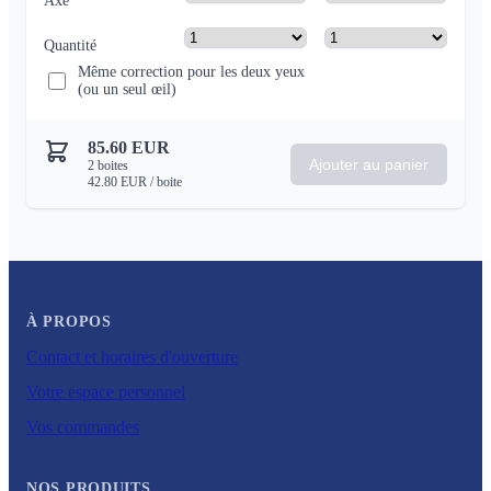
Axe
Quantité
Même correction pour les deux yeux
(ou un seul œil)
85.60
EUR
Ajouter au panier
2
boites
42.80
EUR
/ boite
À PROPOS
Contact et horaires d'ouverture
Votre espace personnel
Vos commandes
NOS PRODUITS