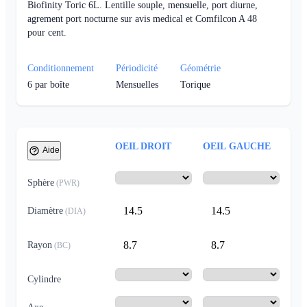
Biofinity Toric 6L. Lentille souple, mensuelle, port diurne,
agrement port nocturne sur avis medical et Comfilcon A 48
pour cent.
Conditionnement
Périodicité
Géométrie
6
par boîte
Mensuelles
Torique
OEIL DROIT
OEIL GAUCHE
Aide
Sphère
(
PWR
)
14.5
14.5
Diamètre
(
DIA
)
8.7
8.7
Rayon
(
BC
)
Cylindre