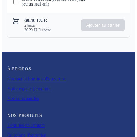
(ou un seul œil)
60.40
EUR
Ajouter au panier
2
boites
30.20
EUR
/ boite
À PROPOS
Contact et horaires d'ouverture
Votre espace personnel
Vos commandes
NOS PRODUITS
Lentilles de contact
Solutions d'entretien