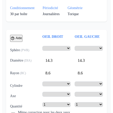
Conditionnement
Périodicité
Géométrie
30
par boîte
Journalières
Torique
OEIL DROIT
OEIL GAUCHE
Aide
Sphère
(
PWR
)
14.3
14.3
Diamètre
(
DIA
)
8.6
8.6
Rayon
(
BC
)
Cylindre
Axe
Quantité
Même correction pour les deux yeux